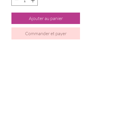
Ajouter au panier
Commander et payer
Foire à questions
Conditions Générales de Ventes
Politique de confidentialité
LCDPH