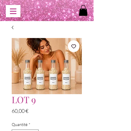
LOT 9
Prix
60,00 €
Quantité
*