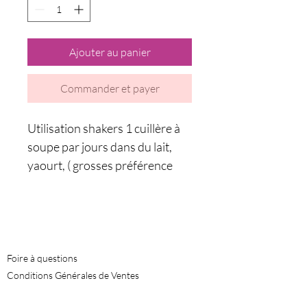
Ajouter au panier
Commander et payer
Utilisation shakers 1 cuillère à
soupe par jours dans du lait,
yaourt, ( grosses préférence
dans une omelettes ou dans
une sauce mixé et ajouter une
cuillère à soupe)
Informations
Foire à questions
Conditions Générales de Ventes
Politique de confidentialité